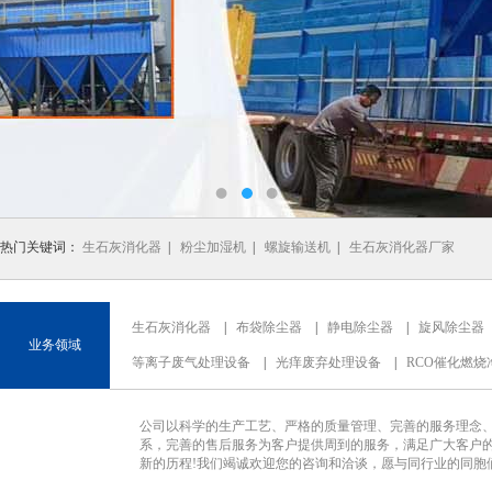
热门关键词：
生石灰消化器
|
粉尘加湿机
|
螺旋输送机
|
生石灰消化器厂家
生石灰消化器
|
布袋除尘器
|
静电除尘器
|
旋风除尘器
业务领域
等离子废气处理设备
|
光痒废弃处理设备
|
RCO催化燃烧
公司以科学的生产工艺、严格的质量管理、完善的服务理念
系，完善的售后服务为客户提供周到的服务，满足广大客户的
新的历程!我们竭诚欢迎您的咨询和洽谈，愿与同行业的同胞