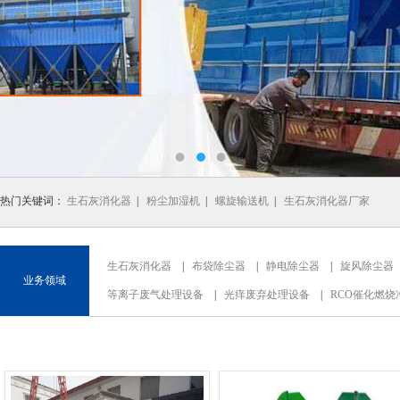
热门关键词：
生石灰消化器
|
粉尘加湿机
|
螺旋输送机
|
生石灰消化器厂家
生石灰消化器
|
布袋除尘器
|
静电除尘器
|
旋风除尘器
业务领域
等离子废气处理设备
|
光痒废弃处理设备
|
RCO催化燃烧